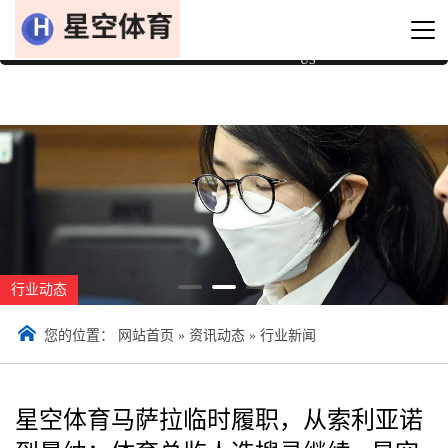
网站首页
服务入口
应用方案
权威认证
资讯动态
公司介绍
技术咨询
全球合作
HOME
PRODUCT
CASE
Honor
NEWS
ABOUT
Contact
MESSAG
US
行业动态
您的位置：
网站首页
»
资讯动态
»
行业新闻
星空体育马萨拉临时履职，从索利亚诺