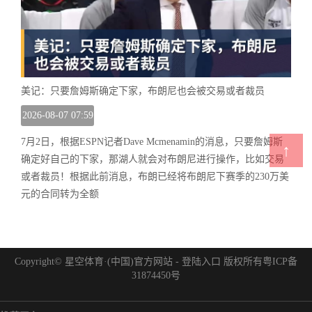
美记：只要詹姆斯确定下家，布朗尼也会被交易或者裁员
2026-08-07 07:59
7月2日，根据ESPN记者Dave Mcmenamin的消息，只要詹姆斯
↑
确定好自己的下家，那湖人就会对布朗尼进行操作，比如交易
或者裁员！根据此前消息，布朗已经将布朗尼下赛季的230万美
元的合同转为全额
Copyright© 星空体育·(中国)官方网站 - 登陆入口 版权所有
粤ICP备
31874450号