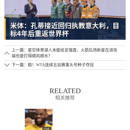
上一篇：星空体育湖人未能给足强度，火箭后场新星在进攻
端也是打得顺风顺水？
下一篇：稳！WTA连续五站赛事头号种子夺冠
RELATED
相关推荐