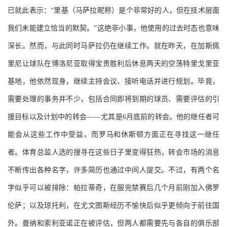
已就此表示：“里基（马萨拉昵称）是个非常好的人，但在技术层面
我们未能建立恰当的默契。”这绝非小事，他使用的过去时态也意味
深长。然而，与此同时马萨拉仍在继续工作。就在昨天，在加斯佩
里尼让球队在博洛尼亚取得宝贵胜利后休息两天的空荡特里戈里亚
基地，他依然现身，继续主持会议、接听电话并进行规划。毕竟，
需要处理的事务并不少，包括合同即将到期的球员、需要评估的引
援目标以及计划中的转会——尤其是6月底前的转会。他的继任者可
能会从这些工作中受益，而罗马和休斯顿方面正在寻找这一继任
者。体育总监人选的搜寻在这些日子里变得狂热，转会市场的消息
不断传出各种名字，许多简历也通过中间人提交。不过，有两个名
字似乎可以被排除：帕拉蒂奇，在服完禁赛后几个月前刚加入佛罗
伦萨；以及琼托利，在尤文图斯经历不愉快后似乎更倾向于前往国
外。曼纳和索利亚诺正在被评估，但两人都需要先与各自的俱乐部