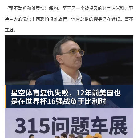
（那不勒斯和维罗纳）解约。至于另一个被提及的名字达米科，亚
特兰大的佩尔卡西恐怕很难放行。体育总监的搜寻仍在继续。事不
宜迟。