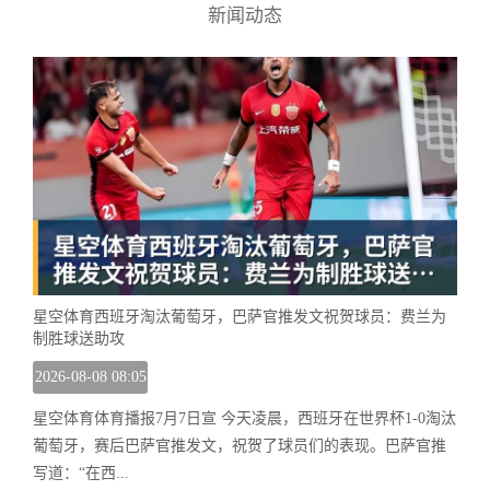
新闻动态
星空体育西班牙淘汰葡萄牙，巴萨官推发文祝贺球员：费兰为
制胜球送助攻
2026-08-08 08:05
星空体育体育播报7月7日宣 今天凌晨，西班牙在世界杯1-0淘汰
葡萄牙，赛后巴萨官推发文，祝贺了球员们的表现。巴萨官推
写道：“在西...